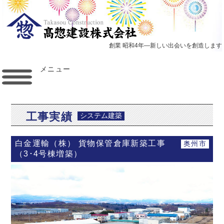
創業 昭和4年―新しい出会いを創造します
メニュー
工事実績
システム建築
白金運輸（株） 貨物保管倉庫新築工事
奥州市
（3･4号棟増築）