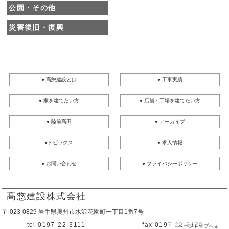
公園・その他
災害復旧・復興
● 高惣建設とは
● 工事実績
● 家を建てたい方
● 店舗・工場を建てたい方
● 陸前高田
● アーカイブ
●トピックス
● 求人情報
● お問い合わせ
● プライバシーポリシー
髙惣建設株式会社
〒 023-0829 岩手県奥州市水沢花園町一丁目1番7号
tel 0197-22-3111
fax 0197-22-3120
ページトップへ▲