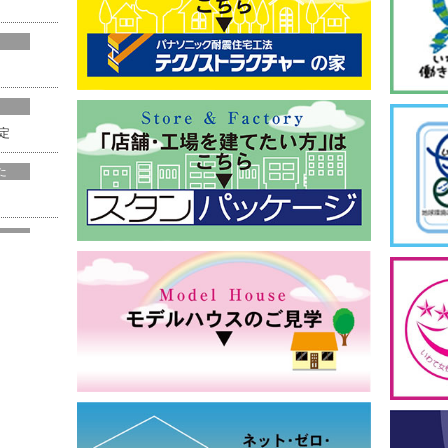
定
た
た
す
しました。
せを追加し