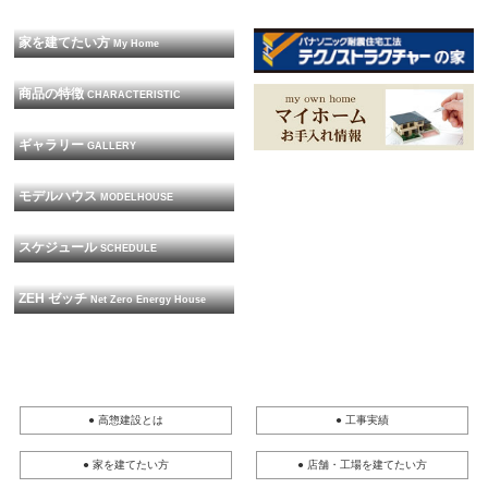
家を建てたい方
My Home
商品の特徴
CHARACTERISTIC
ギャラリー
GALLERY
モデルハウス
MODELHOUSE
スケジュール
SCHEDULE
ZEH ゼッチ
Net Zero Energy House
● 高惣建設とは
● 工事実績
● 家を建てたい方
● 店舗・工場を建てたい方