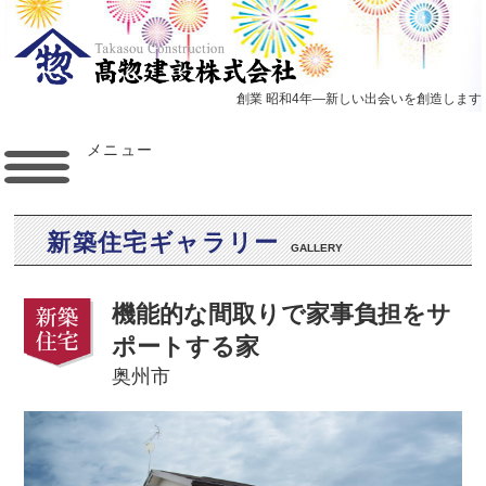
創業 昭和4年―新しい出会いを創造します
メニュー
新築住宅ギャラリー
GALLERY
機能的な間取りで家事負担をサ
ポートする家
奥州市