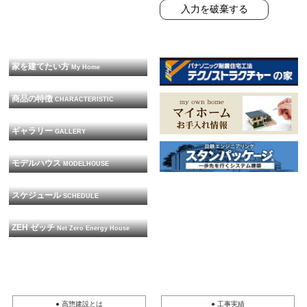
家を建てたい方
My Home
商品の特徴
CHARACTERISTIC
ギャラリー
GALLERY
モデルハウス
MODELHOUSE
スケジュール
SCHEDULE
ZEH ゼッチ
Net Zero Energy House
● 高惣建設とは
● 工事実績